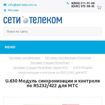
8(800) 511-91-08
info@seti-telecom.ru
8(495) 975-98-43
Москва
МЕНЮ
Системы часофикации
-
Системы часофикации Mobatime
-
Часовые станции MoserBaer
-
Часовые станции MoserBaer Серия MTC
-
U.630 Модуль
синхронизации и контроля по RS232/422 для MTC
U.630 Модуль синхронизации и контроля
по RS232/422 для MTC