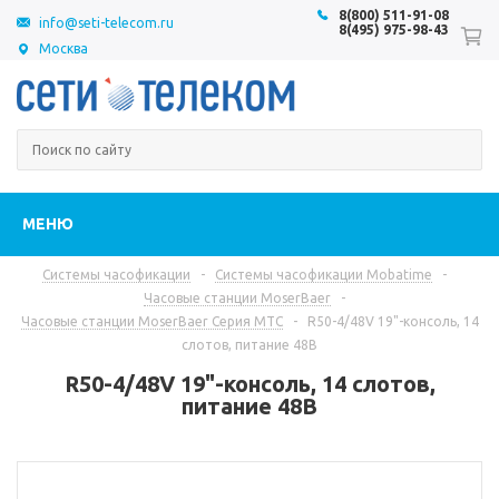
8(800) 511-91-08
info@seti-telecom.ru
8(495) 975-98-43
Москва
МЕНЮ
Системы часофикации
-
Системы часофикации Mobatime
-
Часовые станции MoserBaer
-
Часовые станции MoserBaer Серия MTC
-
R50-4/48V 19"-консоль, 14
слотов, питание 48В
R50-4/48V 19"-консоль, 14 слотов,
питание 48В