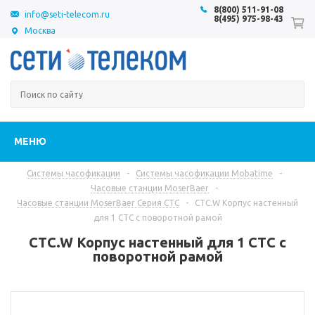
8(800) 511-91-08
info@seti-telecom.ru
8(495) 975-98-43
Москва
МЕНЮ
Системы часофикации
-
Системы часофикации Mobatime
-
Часовые станции MoserBaer
-
Часовые станции MoserBaer Серия CTC
-
CTC.W Корпус настенный
для 1 CTC с поворотной рамой
CTC.W Корпус настенный для 1 CTC с
поворотной рамой