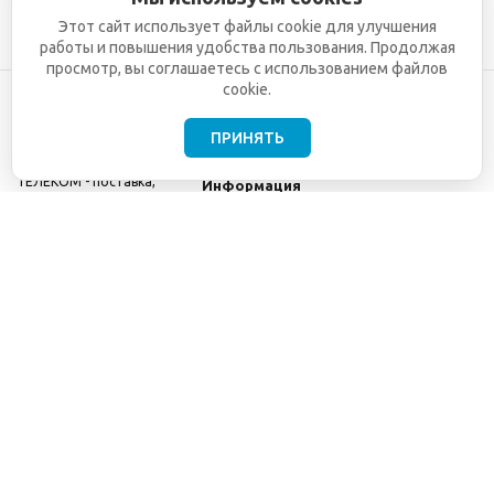
Этот сайт использует файлы cookie для улучшения
работы и повышения удобства пользования. Продолжая
просмотр, вы соглашаетесь с использованием файлов
cookie.
ПРИНЯТЬ
©2001-2026
СЕТИ
Компания
ТЕЛЕКОМ - поставка,
Информация
монтаж и обслуживание
Помощь
телекоммуникационного
оборудования.
Использование
информации с данного
сайта возможно только
с разрешения ООО
"СЕТИ ТЕЛЕКОМ".
Электронная
почта
info@seti-
telecom.ru
.
Политика
конфиденциальности
Договор публичной
оферты