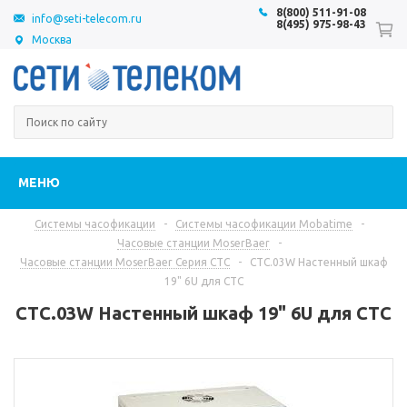
8(800) 511-91-08
info@seti-telecom.ru
8(495) 975-98-43
Москва
МЕНЮ
Системы часофикации
-
Системы часофикации Mobatime
-
Часовые станции MoserBaer
-
Часовые станции MoserBaer Серия CTC
-
CTC.03W Настенный шкаф
19" 6U для CTC
CTC.03W Настенный шкаф 19" 6U для CTC