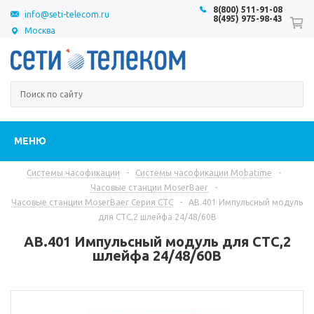
8(800) 511-91-08
info@seti-telecom.ru
8(495) 975-98-43
Москва
МЕНЮ
Системы часофикации
-
Системы часофикации Mobatime
-
Часовые станции MoserBaer
-
Часовые станции MoserBaer Серия CTC
-
АВ.401 Импульсный модуль
для CTC,2 шлейфа 24/48/60В
АВ.401 Импульсный модуль для CTC,2
шлейфа 24/48/60В