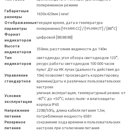
попеременном режиме
Габаритные
1630x420мм | new!
размеры
Отображаемые
текущее время, дата и температура
параметры
попеременно:[ЧЧ:ММ:СС] / [ЧЧ.ММ.ГГ] / [88°C]
Формат
цифровой [88:88:88]
индикаторов
Высота
350мм; расстояние видимости до 140м
индикаторов
Тип
светодиоды; угол обзора светодиодов 120°;
индикаторов
ресурс работы светодиодов 100 000 часов
пульт ДУ на ИК лучах (дальность действия до
Управление
10м) позволяет производить корректировку
стандартное
времени/даты и различных пользовательских
настроек
уличная эксплуатация, температурный режим: от
Условия
-40°C до +50°C; класс пыле- и влагозащиты
эксплуатации
корпуса IP65
Напряжение
220В/50Гц, длина кабеля питания 1,5м;
питания
потребляемая мощность 65Вт
Резервное
сохранение хода времени и пользовательских
питание
настроек при отключении питания