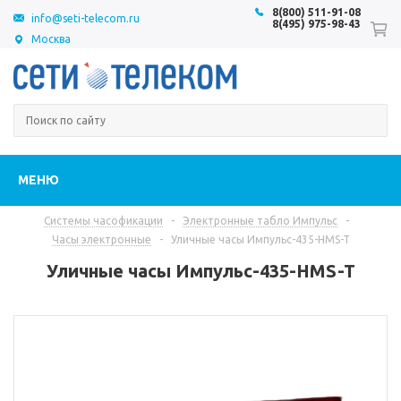
8(800) 511-91-08
info@seti-telecom.ru
8(495) 975-98-43
Москва
МЕНЮ
Системы часофикации
-
Электронные табло Импульс
-
Часы электронные
-
Уличные часы Импульс-435-HMS-T
Уличные часы Импульс-435-HMS-T