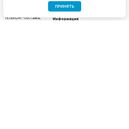
ПРИНЯТЬ
©2001-2026
СЕТИ
Компания
ТЕЛЕКОМ - поставка,
Информация
монтаж и обслуживание
Помощь
телекоммуникационного
оборудования.
Использование
информации с данного
сайта возможно только
с разрешения ООО
"СЕТИ ТЕЛЕКОМ".
Электронная
почта
info@seti-
telecom.ru
.
Политика
конфиденциальности
Договор публичной
оферты
8(800) 511-91-08
8(495) 975-98-43
info@seti-telecom.ru