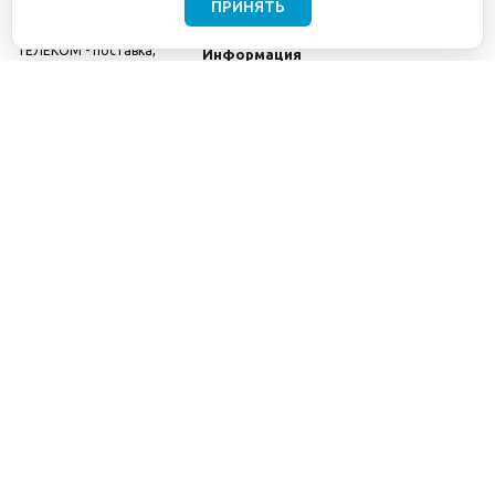
ПРИНЯТЬ
©2001-2026
СЕТИ
Компания
ТЕЛЕКОМ - поставка,
Информация
монтаж и обслуживание
Помощь
телекоммуникационного
оборудования.
Использование
информации с данного
сайта возможно только
с разрешения ООО
"СЕТИ ТЕЛЕКОМ".
Электронная
почта
info@seti-
telecom.ru
.
Политика
конфиденциальности
Договор публичной
оферты
8(800) 511-91-08
8(495) 975-98-43
info@seti-telecom.ru